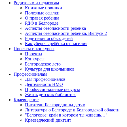
Родителям и педагогам
Книжные новинки
Полезные ссылки
О правах ребенка
РДФ в Белгороде
Аспекты безопасности ребёнка
Аспекты безопасности ребенка. Выпуск 2
Родителям особых детей
Как уберечь ребёнка от насилия
Проекты и конкурсы
Проекты
Конкурсы
Белгородское лето
Культура для школьников
Профессионалам
Для профессионалов
Деятельность НМО
Профессиональные ресурсы
Жизнь детских библиотек
Краеведение
Писатели Белгородчины детям
Литература о Белгороде и Белгородской области
"Белогорье: край в котором ты живешь…"
Краеведческий диктант