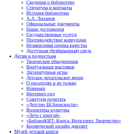
Сведения о библиотеке
Структура и контакты
История библиотеки
А.А. Лиханов
Официальные документы
Наши достижения
Государственные услуги
Противодействие коррупции
Независимая оценка качества
Доступная (безбарьерная) среда
Детям и подросткам
Творческие объединения
Виртуальные выставки
Литературные игры
Детское читательское жюри
О писателях и не только
Новинки
Интернет-гид
Советуем почитать
«Детство БЕЗопасности»
Волонтёры культуры
«Лето с книгой»
«БиблиоКИТ: Книга. Интеллект. Творчество»
Космический онлайн диктант
Музей детской книги