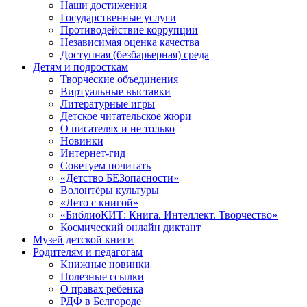
Наши достижения
Государственные услуги
Противодействие коррупции
Независимая оценка качества
Доступная (безбарьерная) среда
Детям и подросткам
Творческие объединения
Виртуальные выставки
Литературные игры
Детское читательское жюри
О писателях и не только
Новинки
Интернет-гид
Советуем почитать
«Детство БЕЗопасности»
Волонтёры культуры
«Лето с книгой»
«БиблиоКИТ: Книга. Интеллект. Творчество»
Космический онлайн диктант
Музей детской книги
Родителям и педагогам
Книжные новинки
Полезные ссылки
О правах ребенка
РДФ в Белгороде