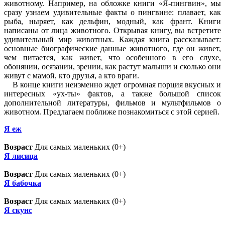
животному. Например, на обложке книги «Я-пингвин», мы
сразу узнаем удивительные факты о пингвине: плавает, как
рыба, ныряет, как дельфин, модный, как франт. Книги
написаны от лица животного. Открывая книгу, вы встретите
удивительный мир животных. Каждая книга рассказывает:
основные биографические данные животного, где он живет,
чем питается, как живет, что особенного в его слухе,
обонянии, осязании, зрении, как растут малыши и сколько они
живут с мамой, кто друзья, а кто враги.
В конце книги неизменно ждет огромная порция вкусных и
интересных «ух-ты» фактов, а также большой список
дополнительной литературы, фильмов и мультфильмов о
животном. Предлагаем поближе познакомиться с этой серией.
Я eж
Возраст
Для самых маленьких (0+)
Я лисица
Возраст
Для самых маленьких (0+)
Я бабочка
Возраст
Для самых маленьких (0+)
Я скунс