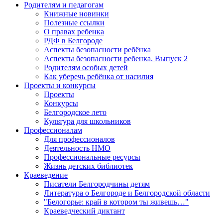
Родителям и педагогам
Книжные новинки
Полезные ссылки
О правах ребенка
РДФ в Белгороде
Аспекты безопасности ребёнка
Аспекты безопасности ребенка. Выпуск 2
Родителям особых детей
Как уберечь ребёнка от насилия
Проекты и конкурсы
Проекты
Конкурсы
Белгородское лето
Культура для школьников
Профессионалам
Для профессионалов
Деятельность НМО
Профессиональные ресурсы
Жизнь детских библиотек
Краеведение
Писатели Белгородчины детям
Литература о Белгороде и Белгородской области
"Белогорье: край в котором ты живешь…"
Краеведческий диктант