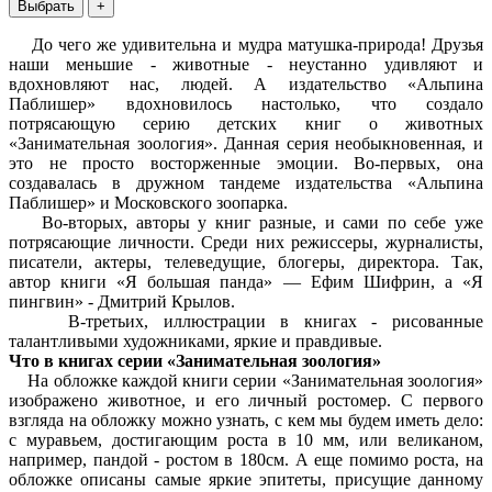
До чего же удивительна и мудра матушка-природа! Друзья
наши меньшие - животные - неустанно удивляют и
вдохновляют нас, людей. А издательство «Альпина
Паблишер» вдохновилось настолько, что создало
потрясающую серию детских книг о животных
«Занимательная зоология». Данная серия необыкновенная, и
это не просто восторженные эмоции. Во-первых, она
создавалась в дружном тандеме издательства «Альпина
Паблишер» и Московского зоопарка.
Во-вторых, авторы у книг разные, и сами по себе уже
потрясающие личности. Среди них режиссеры, журналисты,
писатели, актеры, телеведущие, блогеры, директора. Так,
автор книги «Я большая панда» — Ефим Шифрин, а «Я
пингвин» - Дмитрий Крылов.
В-третьих, иллюстрации в книгах - рисованные
талантливыми художниками, яркие и правдивые.
Что в книгах серии «Занимательная зоология»
На обложке каждой книги серии «Занимательная зоология»
изображено животное, и его личный ростомер. С первого
взгляда на обложку можно узнать, с кем мы будем иметь дело:
с муравьем, достигающим роста в 10 мм, или великаном,
например, пандой - ростом в 180см. А еще помимо роста, на
обложке описаны самые яркие эпитеты, присущие данному