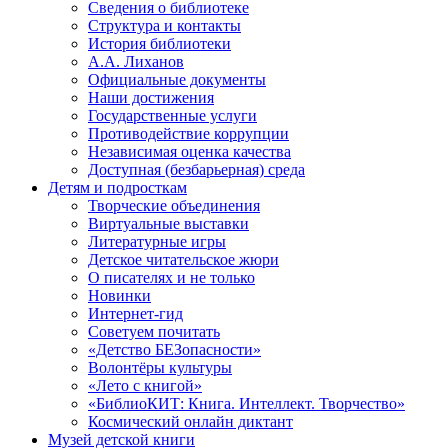
Сведения о библиотеке
Структура и контакты
История библиотеки
А.А. Лиханов
Официальные документы
Наши достижения
Государственные услуги
Противодействие коррупции
Независимая оценка качества
Доступная (безбарьерная) среда
Детям и подросткам
Творческие объединения
Виртуальные выставки
Литературные игры
Детское читательское жюри
О писателях и не только
Новинки
Интернет-гид
Советуем почитать
«Детство БЕЗопасности»
Волонтёры культуры
«Лето с книгой»
«БиблиоКИТ: Книга. Интеллект. Творчество»
Космический онлайн диктант
Музей детской книги