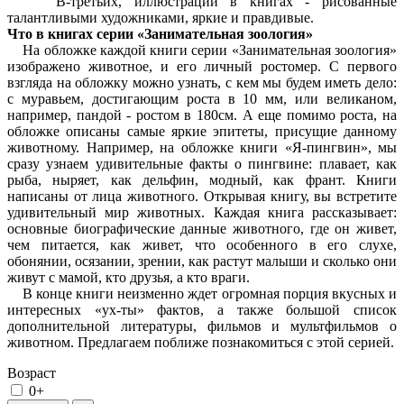
В-третьих, иллюстрации в книгах - рисованные
талантливыми художниками, яркие и правдивые.
Что в книгах серии «Занимательная зоология»
На обложке каждой книги серии «Занимательная зоология»
изображено животное, и его личный ростомер. С первого
взгляда на обложку можно узнать, с кем мы будем иметь дело:
с муравьем, достигающим роста в 10 мм, или великаном,
например, пандой - ростом в 180см. А еще помимо роста, на
обложке описаны самые яркие эпитеты, присущие данному
животному. Например, на обложке книги «Я-пингвин», мы
сразу узнаем удивительные факты о пингвине: плавает, как
рыба, ныряет, как дельфин, модный, как франт. Книги
написаны от лица животного. Открывая книгу, вы встретите
удивительный мир животных. Каждая книга рассказывает:
основные биографические данные животного, где он живет,
чем питается, как живет, что особенного в его слухе,
обонянии, осязании, зрении, как растут малыши и сколько они
живут с мамой, кто друзья, а кто враги.
В конце книги неизменно ждет огромная порция вкусных и
интересных «ух-ты» фактов, а также большой список
дополнительной литературы, фильмов и мультфильмов о
животном. Предлагаем поближе познакомиться с этой серией.
Возраст
0+