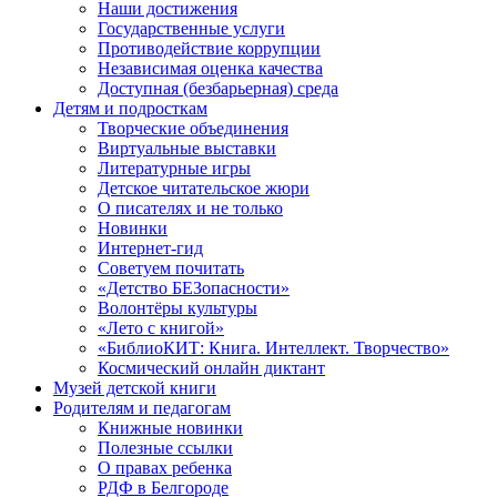
Наши достижения
Государственные услуги
Противодействие коррупции
Независимая оценка качества
Доступная (безбарьерная) среда
Детям и подросткам
Творческие объединения
Виртуальные выставки
Литературные игры
Детское читательское жюри
О писателях и не только
Новинки
Интернет-гид
Советуем почитать
«Детство БЕЗопасности»
Волонтёры культуры
«Лето с книгой»
«БиблиоКИТ: Книга. Интеллект. Творчество»
Космический онлайн диктант
Музей детской книги
Родителям и педагогам
Книжные новинки
Полезные ссылки
О правах ребенка
РДФ в Белгороде