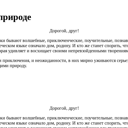
природе
Дорогой, друг!
азки бывают волшебные, приключенческие, поучительные, познав
реческом языке означало дом, родину. И кто же станет спорить, ч
торая удивляет и восхищает своими непревзойденными творениям
, и приключения, и неожиданности, в них мирно уживаются серьез
щими природу.
Дорогой, друг!
азки бывают волшебные, приключенческие, поучительные, познав
реческом языке означало дом, родину. И кто же станет спорить, ч