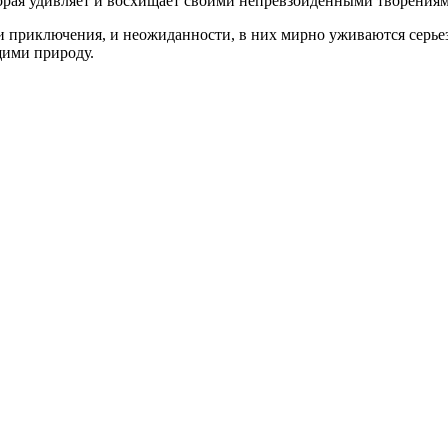
торая удивляет и восхищает своими непревзойденными творениям
, и приключения, и неожиданности, в них мирно уживаются серьез
щими природу.