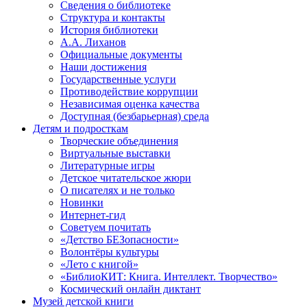
Сведения о библиотеке
Структура и контакты
История библиотеки
А.А. Лиханов
Официальные документы
Наши достижения
Государственные услуги
Противодействие коррупции
Независимая оценка качества
Доступная (безбарьерная) среда
Детям и подросткам
Творческие объединения
Виртуальные выставки
Литературные игры
Детское читательское жюри
О писателях и не только
Новинки
Интернет-гид
Советуем почитать
«Детство БЕЗопасности»
Волонтёры культуры
«Лето с книгой»
«БиблиоКИТ: Книга. Интеллект. Творчество»
Космический онлайн диктант
Музей детской книги