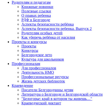
Родителям и педагогам
Книжные новинки
Полезные ссылки
О правах ребенка
РДФ в Белгороде
Аспекты безопасности ребёнка
Аспекты безопасности ребенка. Выпуск 2
Родителям особых детей
Как уберечь ребёнка от насилия
Проекты и конкурсы
Проекты
Конкурсы
Белгородское лето
Культура для школьников
Профессионалам
Для профессионалов
Деятельность НМО
Профессиональные ресурсы
Жизнь детских библиотек
Краеведение
Писатели Белгородчины детям
Литература о Белгороде и Белгородской области
"Белогорье: край в котором ты живешь…"
Краеведческий диктант