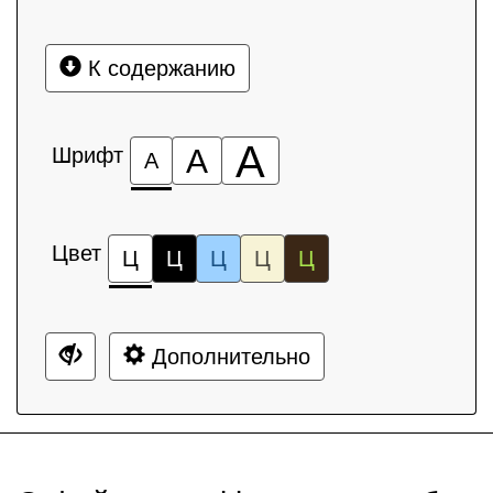
К содержанию
А
Шрифт
А
А
Цвет
Ц
Ц
Ц
Ц
Ц
Дополнительно