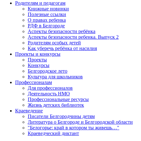
Родителям и педагогам
Книжные новинки
Полезные ссылки
О правах ребенка
РДФ в Белгороде
Аспекты безопасности ребёнка
Аспекты безопасности ребенка. Выпуск 2
Родителям особых детей
Как уберечь ребёнка от насилия
Проекты и конкурсы
Проекты
Конкурсы
Белгородское лето
Культура для школьников
Профессионалам
Для профессионалов
Деятельность НМО
Профессиональные ресурсы
Жизнь детских библиотек
Краеведение
Писатели Белгородчины детям
Литература о Белгороде и Белгородской области
"Белогорье: край в котором ты живешь…"
Краеведческий диктант