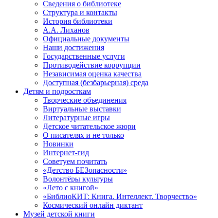
Сведения о библиотеке
Структура и контакты
История библиотеки
А.А. Лиханов
Официальные документы
Наши достижения
Государственные услуги
Противодействие коррупции
Независимая оценка качества
Доступная (безбарьерная) среда
Детям и подросткам
Творческие объединения
Виртуальные выставки
Литературные игры
Детское читательское жюри
О писателях и не только
Новинки
Интернет-гид
Советуем почитать
«Детство БЕЗопасности»
Волонтёры культуры
«Лето с книгой»
«БиблиоКИТ: Книга. Интеллект. Творчество»
Космический онлайн диктант
Музей детской книги