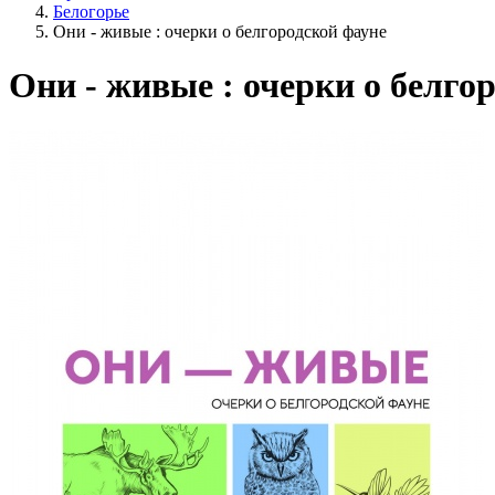
Белогорье
Они - живые : очерки о белгородской фауне
Они - живые : очерки о белго