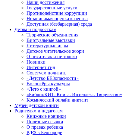
Наши достижения
Государственные услуги
Противодействие коррупции
Независимая оценка качества
Доступная (безбарьерная) среда
Детям и подросткам
Творческие объединения
Виртуальные выставки
Литературные игры
Детское читательское жюри
О писателях и не только
Новинки
Интернет-гид
Советуем почитать
«Детство БЕЗопасности»
Волонтёры культуры
«Лето с книгой»
«БиблиоКИТ: Книга. Интеллект. Творчество»
Космический онлайн диктант
Музей детской книги
Родителям и педагогам
Книжные новинки
Полезные ссылки
О правах ребенка
РДФ в Белгороде