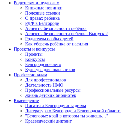
Родителям и педагогам
Книжные новинки
Полезные ссылки
О правах ребенка
РДФ в Белгороде
Аспекты безопасности ребёнка
Аспекты безопасности ребенка. Выпуск 2
Родителям особых детей
Как уберечь ребёнка от насилия
Проекты и конкурсы
Проекты
Конкурсы
Белгородское лето
Культура для школьников
Профессионалам
Для профессионалов
Деятельность НМО
Профессиональные ресурсы
Жизнь детских библиотек
Краеведение
Писатели Белгородчины детям
Литература о Белгороде и Белгородской области
"Белогорье: край в котором ты живешь…"
Краеведческий диктант