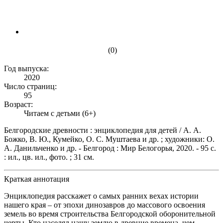
(0)
Год выпуска:
2020
Число страниц:
95
Возраст:
Читаем с детьми (6+)
Белгородские древности : энциклопедия для детей / А. А.
Божко, В. Ю., Кумейко, О. С. Муштаева и др. ; художники: О.
А. Данильченко и др. - Белгород : Мир Белогорья, 2020. - 95 с.
: ил., цв. ил., фото. ; 31 см.
Краткая аннотация
Энциклопедия расскажет о самых ранних вехах истории
нашего края – от эпохи динозавров до массового освоения
земель во время строительства Белгородской оборонительной
черты. Кто населял нашу землю в древние времена, чем