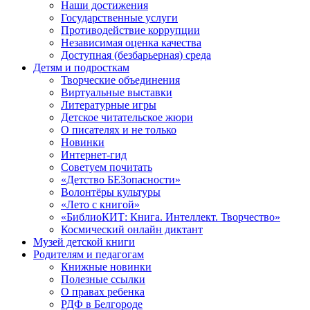
Наши достижения
Государственные услуги
Противодействие коррупции
Независимая оценка качества
Доступная (безбарьерная) среда
Детям и подросткам
Творческие объединения
Виртуальные выставки
Литературные игры
Детское читательское жюри
О писателях и не только
Новинки
Интернет-гид
Советуем почитать
«Детство БЕЗопасности»
Волонтёры культуры
«Лето с книгой»
«БиблиоКИТ: Книга. Интеллект. Творчество»
Космический онлайн диктант
Музей детской книги
Родителям и педагогам
Книжные новинки
Полезные ссылки
О правах ребенка
РДФ в Белгороде