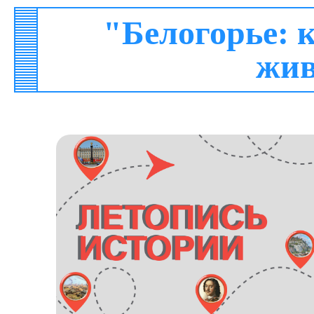
"Белогорье: 
жи